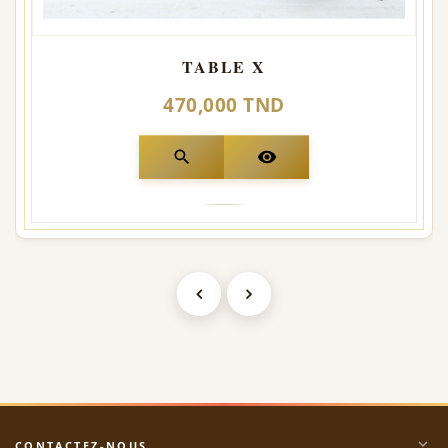
TABLE X
470,000 TND
search
visibility
expand_more
CONTACTEZ-NOUS