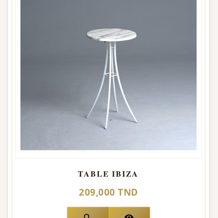
TABLE IBIZA
209,000 TND
search
visibility