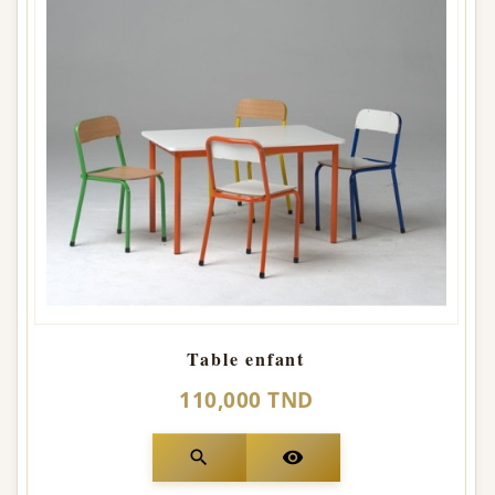
Table enfant
110,000 TND
search
visibility