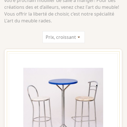
votre prochain mobilier de salle à manger! Pour des
créations des et d’ailleurs, venez chez l'art du meuble!
Vous offrir la liberté de choisir, c’est notre spécialité
L'art du meuble rades.
Prix, croissant
arrow_drop_down