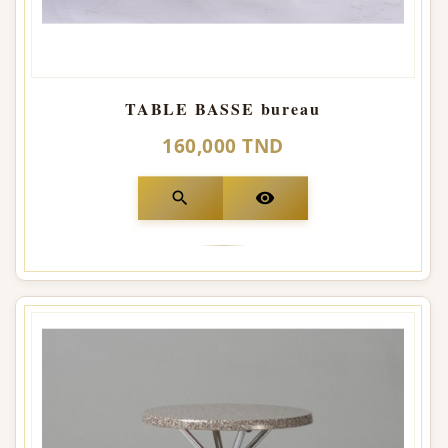
TABLE BASSE bureau
160,000 TND
search
visibility