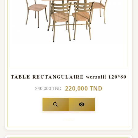
TABLE RECTANGULAIRE werzalit 120*80
220,000 TND
240,000 TND
search
visibility