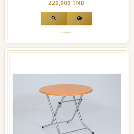
220,000 TND
search
visibility