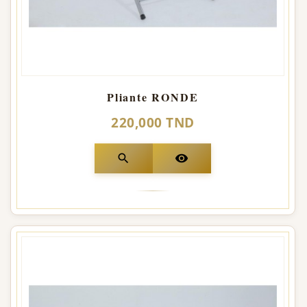
Pliante RONDE
220,000 TND
search
visibility