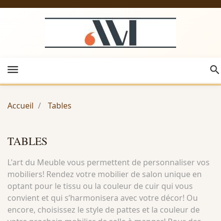
menu
Accueil
Tables
TABLES
L'art du Meuble vous permettent de personnaliser vos
mobiliers! Rendez votre mobilier de salon unique en
optant pour le tissu ou la couleur de cuir qui vous
convient et qui s’harmonisera avec votre décor! Ou
encore, choisissez le style de pattes et la couleur de