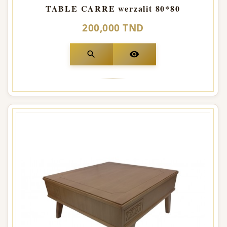
TABLE CARRE werzalit 80*80
200,000 TND
search
visibility