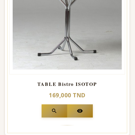
TABLE Bistro ISOTOP
169,000 TND
search
visibility