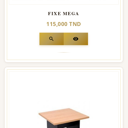
FIXE MEGA
115,000 TND
search
visibility