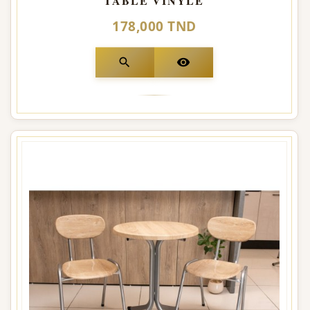
TABLE VINYLE
178,000 TND
search
visibility