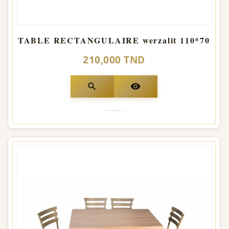
TABLE RECTANGULAIRE werzalit 110*70
210,000 TND
search
visibility