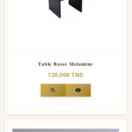
Table Basse Melamine
120,000 TND
search
visibility