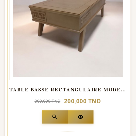
TABLE BASSE RECTANGULAIRE MODEL PANCHE
200,000 TND
300,000 TND
search
visibility