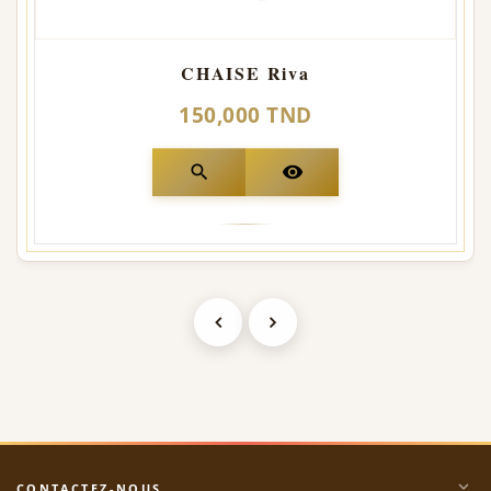
CHAISE Riva
150,000 TND
search
visibility
expand_more
CONTACTEZ-NOUS