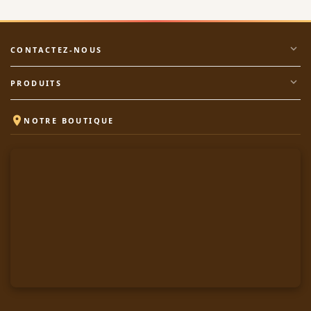
expand_more
CONTACTEZ-NOUS
expand_more
PRODUITS

NOTRE BOUTIQUE