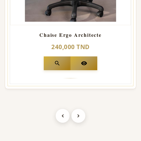
Chaise Ergo Architecte
240,000 TND
search
visibility