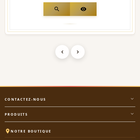
search
visibility
expand_more
CONTACTEZ-NOUS
expand_more
PRODUITS

NOTRE BOUTIQUE