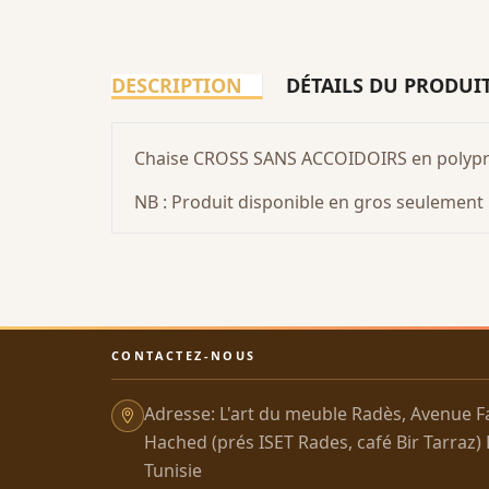
DESCRIPTION
DÉTAILS DU PRODUI
Chaise CROSS SANS ACCOIDOIRS en polypr
NB : Produit disponible en gros seulement
CONTACTEZ-NOUS
Adresse: L'art du meuble Radès, Avenue F
Hached (prés ISET Rades, café Bir Tarraz)
Tunisie