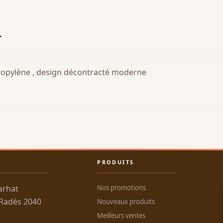
T
opylène , design décontracté moderne
PRODUITS
arhat
Nos promotions
 Radès 2040
Nouveaux produits
Meilleurs ventes