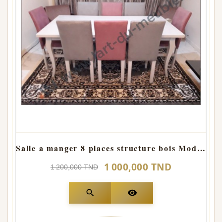
Salle a manger 8 places structure bois Model Capitonner
1 000,000 TND
1 200,000 TND
search
visibility