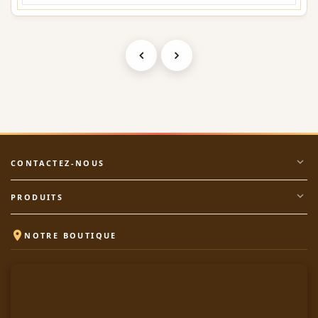
expand_more
CONTACTEZ-NOUS
expand_more
PRODUITS

NOTRE BOUTIQUE