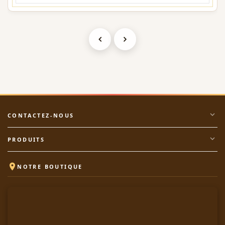
expand_more
CONTACTEZ-NOUS
expand_more
PRODUITS

NOTRE BOUTIQUE