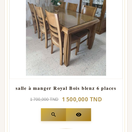
salle à manger Royal Bois blenz 6 places
1 500,000 TND
1 700,000 TND
search
visibility