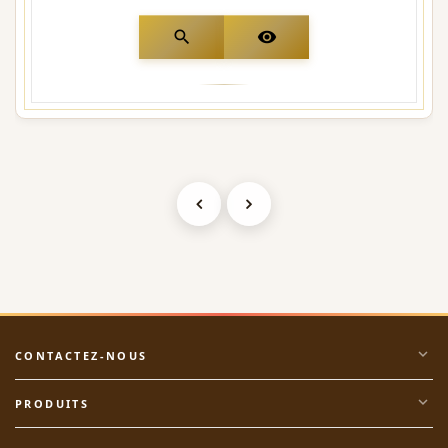
search
visibility
expand_more
CONTACTEZ-NOUS
expand_more
PRODUITS