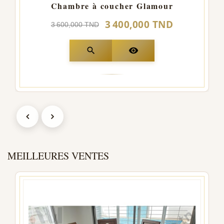
Chambre à coucher Glamour
3 400,000 TND
3 600,000 TND
search
visibility
MEILLEURES VENTES