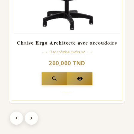
Chaise Ergo Architecte avec accoudoirs
Une création exclusive
260,000 TND
search
visibility