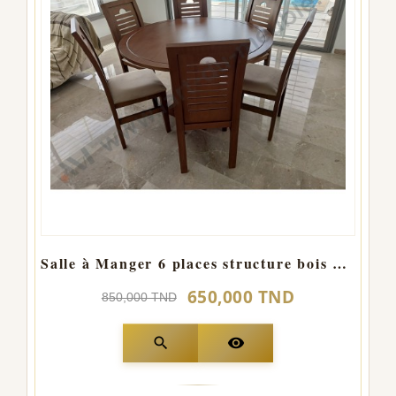
Salle à Manger 6 places structure bois H CARREAU Ronde
650,000 TND
850,000 TND
search
visibility