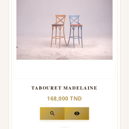
TABOURET MADELAINE
168,000 TND
search
visibility