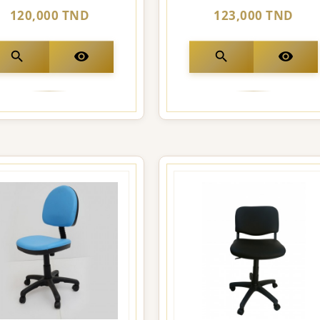
120,000 TND
123,000 TND
search
visibility
search
visibility