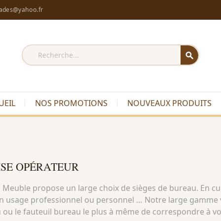
rades@yahoo.fr
search
UEIL
NOS PROMOTIONS
NOUVEAUX PRODUITS
SE OPÉRATEUR
 Meuble propose un large choix de sièges de bureau. En cuir
n usage professionnel ou personnel … Notre large gamme v
 ou le fauteuil bureau le plus à même de correspondre à vo