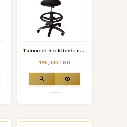
Tabouret Architecte confort avec dos
190,000 TND
search
visibility