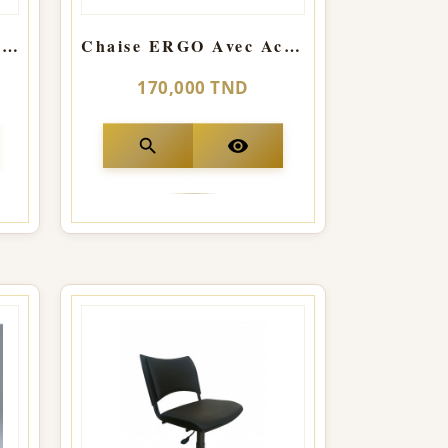
Chaise attente ISO 1 place roulant
Chaise ERGO Avec Accoudoir
170,000 TND
search
visibility