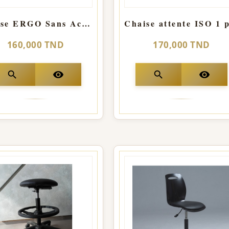
Chaise ERGO Sans Accoudoir
160,000 TND
170,000 TND
search
visibility
search
visibility