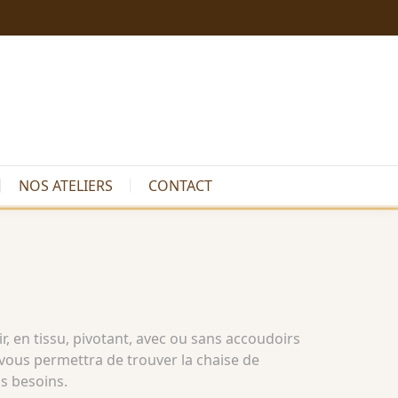
NOS ATELIERS
CONTACT
, en tissu, pivotant, avec ou sans accoudoirs
ous permettra de trouver la chaise de
s besoins.