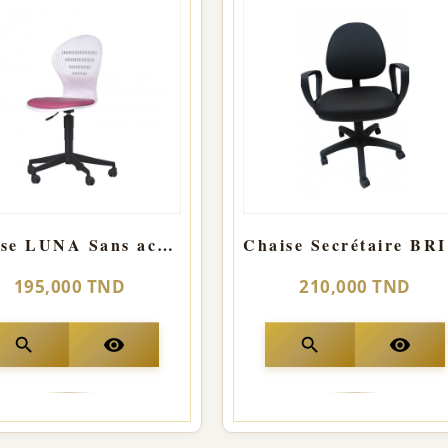
Chaise LUNA Sans accoudoir
Cha
195,000 TND
210,000 TND
search
visibility
search
visibility