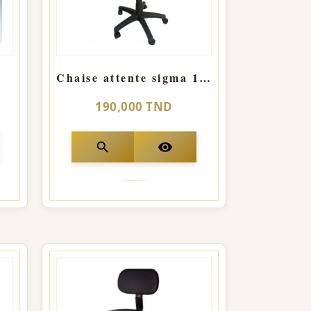
Chaise attente sigma 1 place roulant
190,000 TND
search
visibility