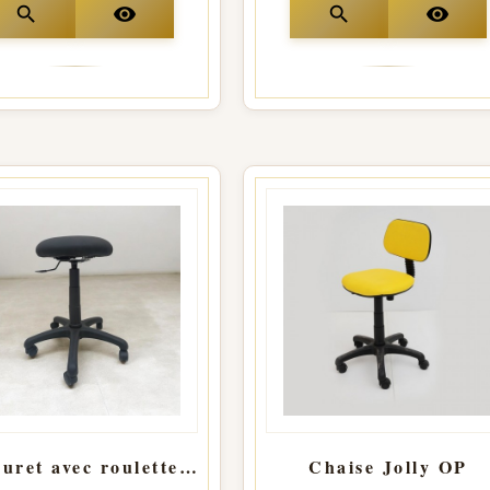
search
visibility
search
visibility
Tabouret avec roulette réglable
Chaise Jolly OP