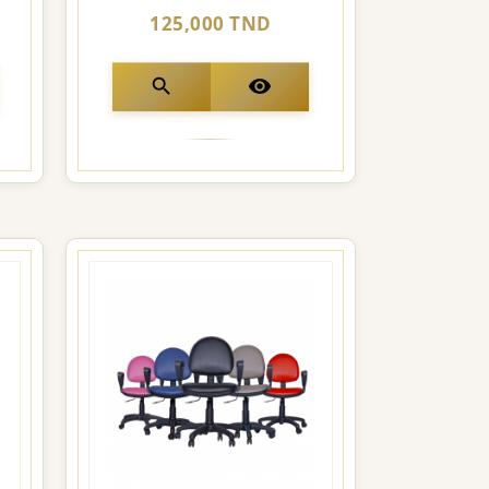
125,000 TND
search
visibility