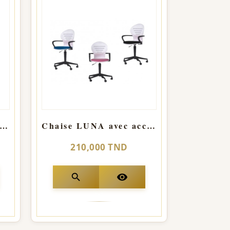
ise Secrétaire BRIO Haut Dossier Avec Accoudoirs
Chaise LUNA avec accoudoir
210,000 TND
search
visibility