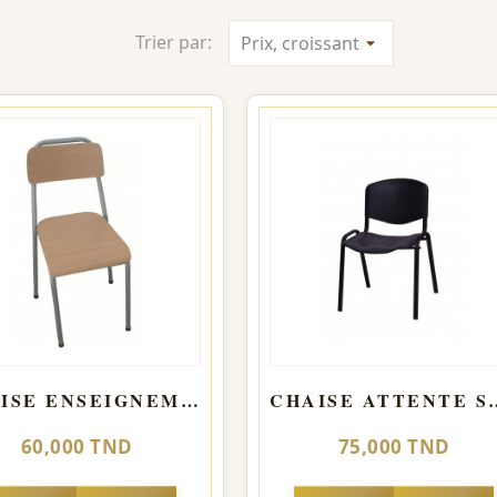
Trier par:
Prix, croissant
arrow_drop_down
CHAISE ENSEIGNEMENT
CHAISE ATTENTE S
60,000 TND
75,000 TND