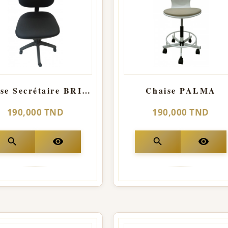
Chaise Secrétaire BRIO Haut Dossier SANS Accoudoirs
Chaise PALMA
190,000 TND
190,000 TND
search
visibility
search
visibility