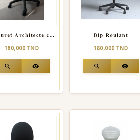
Tabouret Architecte confort
Bip Roulant
180,000 TND
180,000 TND
search
visibility
search
visibility