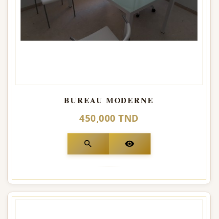
BUREAU MODERNE
450,000 TND
search
visibility