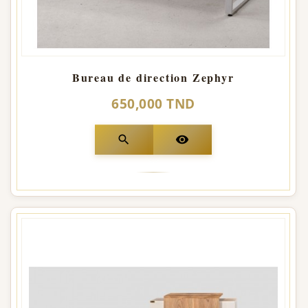
Bureau de direction Zephyr
650,000 TND
search
visibility