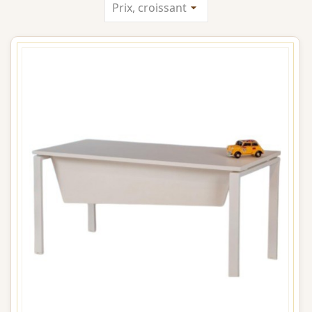
Prix, croissant
arrow_drop_down