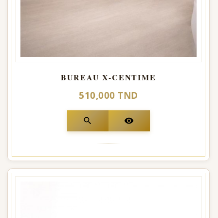
BUREAU X-CENTIME
510,000 TND
search
visibility