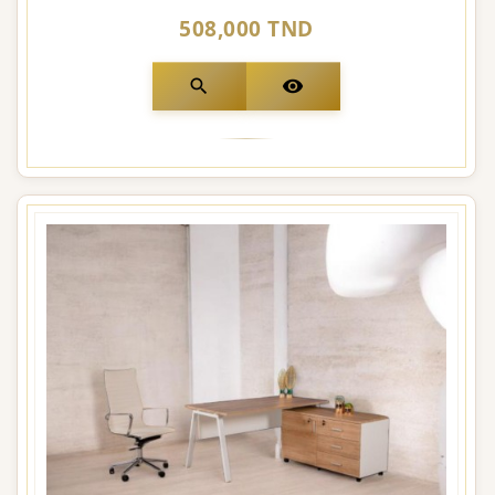
508,000 TND
search
visibility