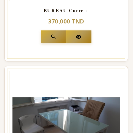
BUREAU Carre +
370,000 TND
search
visibility