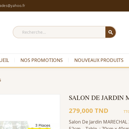
rades@yahoo.fr
search
UEIL
NOS PROMOTIONS
NOUVEAUX PRODUITS
s
SALON DE JARDIN 
279,000 TND
TT
Salon De Jardin MARECHAL 3 
52cm - Table : 70cm x 40