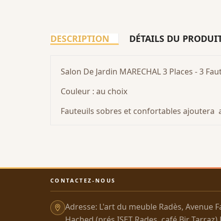
DESCRIPTION
DÉTAILS DU PRODUI
Salon De Jardin MARECHAL 3 Places - 3 Fau
Couleur : au choix
Fauteuils sobres et confortables ajoutera 
CONTACTEZ-NOUS
Adresse: L'art du meuble Radès, Avenue F
Hached (prés ISET Rades, café Bir Tarraz)