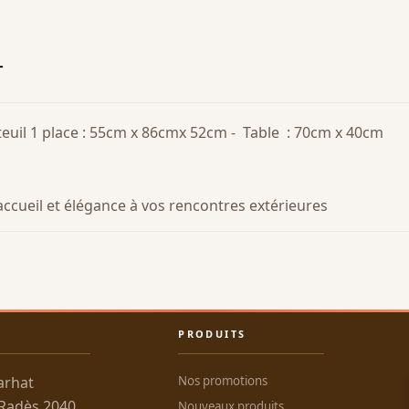
T
teuil 1 place : 55cm x 86cmx 52cm - Table : 70cm x 40cm
accueil et élégance à vos rencontres extérieures
PRODUITS
arhat
Nos promotions
 Radès 2040
Nouveaux produits