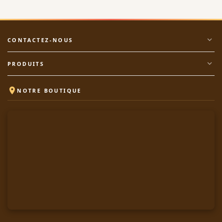
expand_more
CONTACTEZ-NOUS
expand_more
PRODUITS

NOTRE BOUTIQUE