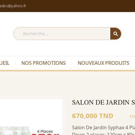
rades@yahoo.fr
search
UEIL
NOS PROMOTIONS
NOUVEAUX PRODUITS
SALON DE JARDIN 
670,000 TND
TT
Salon De Jardin Syphax 4 Pla
Divan 2 places: 120cm x 80c