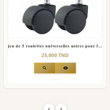
jeu de 5 roulettes universelles noires pour fauteuil
25,000 TND
search
visibility