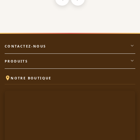
expand_more
CONTACTEZ-NOUS
expand_more
PRODUITS

NOTRE BOUTIQUE