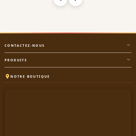
expand_more
CONTACTEZ-NOUS
expand_more
PRODUITS

NOTRE BOUTIQUE