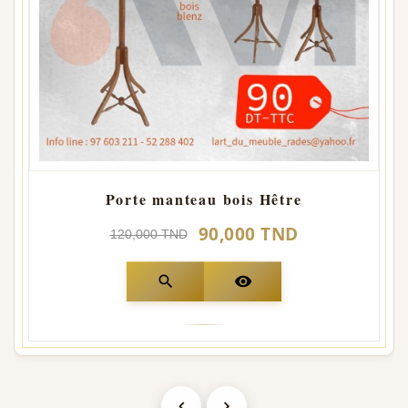
Porte manteau bois Hêtre
90,000 TND
120,000 TND
search
visibility