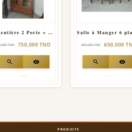
Argentière 2 Porte + Tiroir
750,000 TND
650,000 T
0,000 TND
850,000 TND
search
visibility
search
visibility
PRODUITS