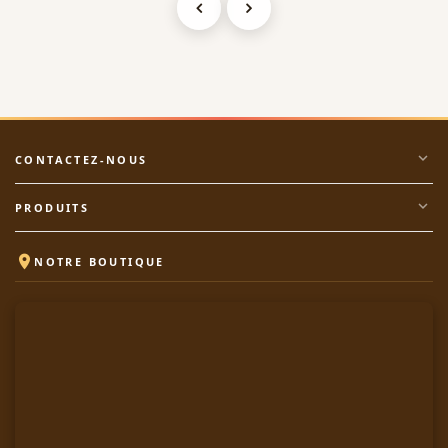
expand_more
CONTACTEZ-NOUS
expand_more
PRODUITS

NOTRE BOUTIQUE