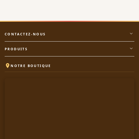
expand_more
CONTACTEZ-NOUS
expand_more
PRODUITS

NOTRE BOUTIQUE