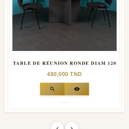
TABLE DE RÉUNION RONDE DIAM 120
480,000 TND
search
visibility