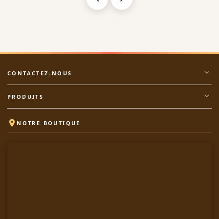
expand_more
CONTACTEZ-NOUS
expand_more
PRODUITS

NOTRE BOUTIQUE