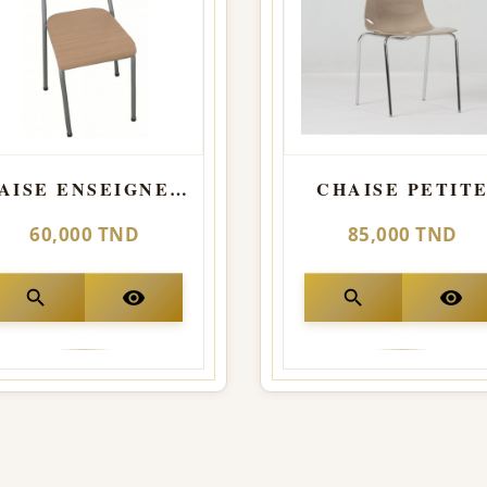
CHAISE ENSEIGNEMENT
CHAISE PETIT
60,000 TND
85,000 TND
search
visibility
search
visibility