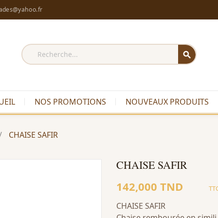
rades@yahoo.fr
search
UEIL
NOS PROMOTIONS
NOUVEAUX PRODUITS
CHAISE SAFIR
CHAISE SAFIR
142,000 TND
TT
CHAISE SAFIR
Chaise rembourée en simili 