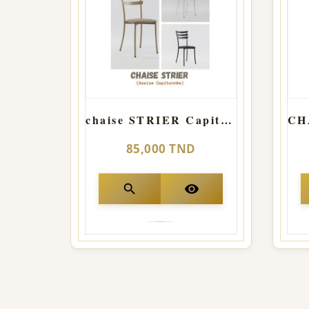
chaise STRIER Capitonner
85,000 TND
search
visibility