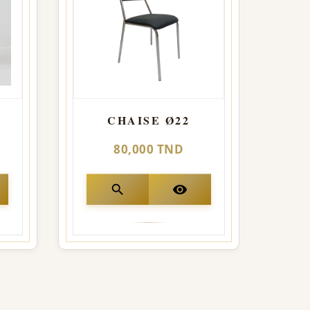
E
CHAISE Ø22
80,000 TND
search
visibility