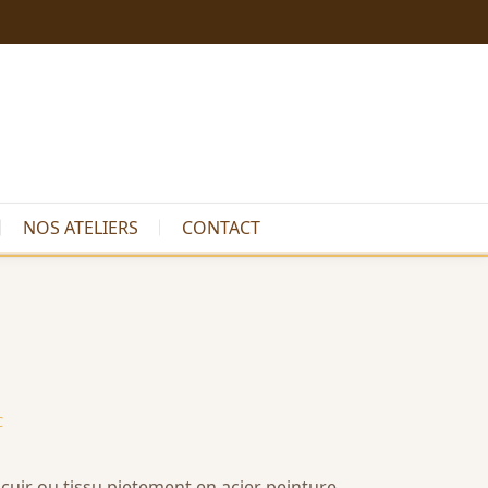
NOS ATELIERS
CONTACT
C
cuir ou tissu pietement en acier peinture