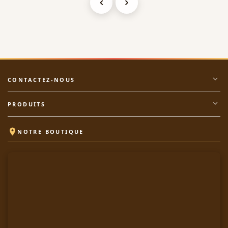
expand_more
CONTACTEZ-NOUS
expand_more
PRODUITS

NOTRE BOUTIQUE