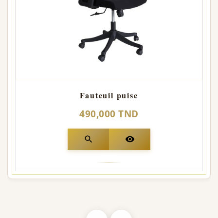
Fauteuil puise
490,000 TND
search
visibility