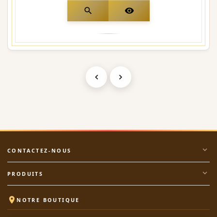
search
visibility
expand_more
CONTACTEZ-NOUS
expand_more
PRODUITS

NOTRE BOUTIQUE