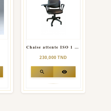
Chaise attente ISO 1 place roulant avec tablette
230,000 TND
search
visibility