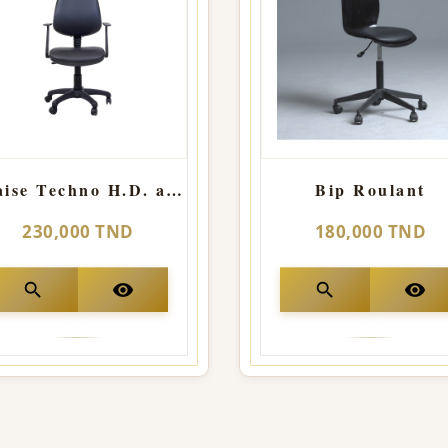
Chaise Techno H.D. avec accoudoirs
Bip Roulant
230,000 TND
180,000 TND
search
visibility
search
visibility