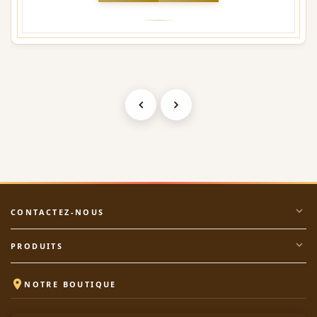
expand_more
CONTACTEZ-NOUS
expand_more
PRODUITS

NOTRE BOUTIQUE