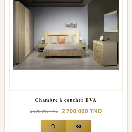
Chambre à coucher EVA
2 700,000 TND
2 900,000 TND
search
visibility