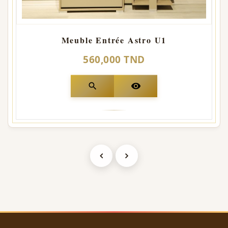
Meuble Entrée Astro U1
560,000 TND
search
visibility