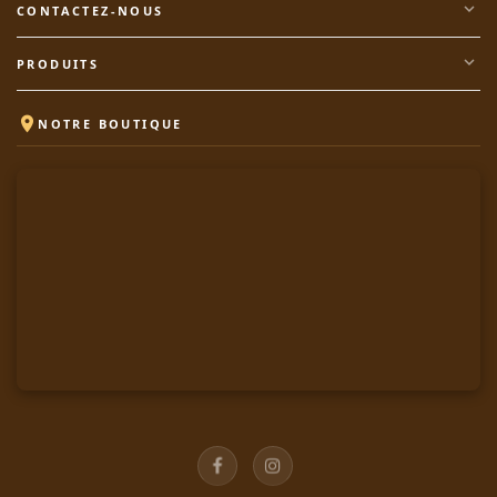
expand_more
CONTACTEZ-NOUS
expand_more
PRODUITS

NOTRE BOUTIQUE
Facebook
Instagram