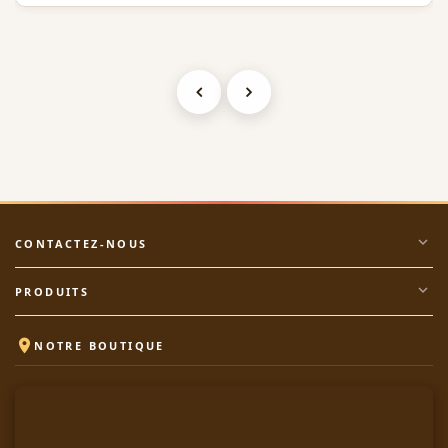
expand_more
CONTACTEZ-NOUS
expand_more
PRODUITS

NOTRE BOUTIQUE