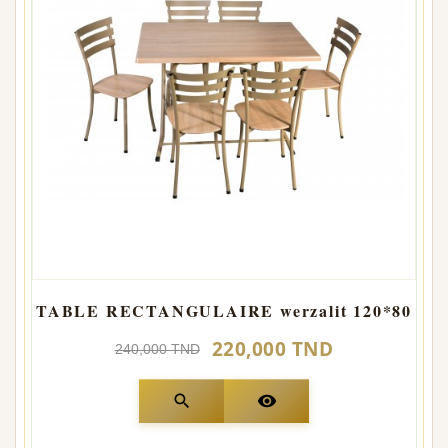
TABLE RECTANGULAIRE werzalit 120*80
220,000 TND
240,000 TND
search
visibility