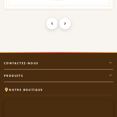
expand_more
CONTACTEZ-NOUS
expand_more
PRODUITS

NOTRE BOUTIQUE