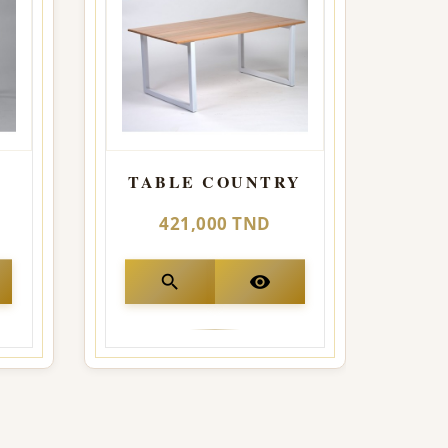
TABLE COUNTRY
421,000 TND
search
visibility