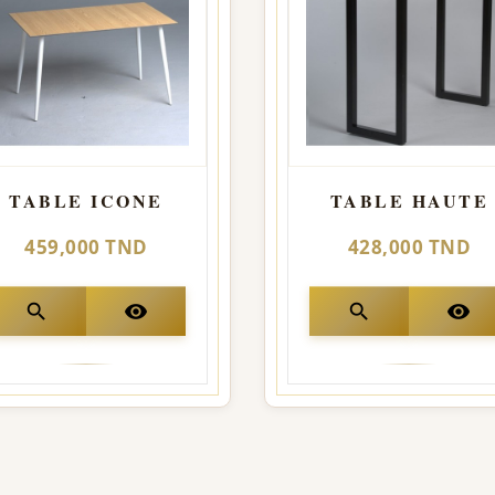
TABLE ICONE
TABLE HAUTE
459,000 TND
428,000 TND
search
visibility
search
visibility