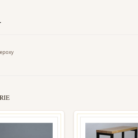
T
 epoxy
RIE