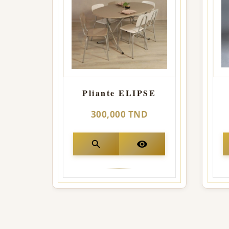
Pliante ELIPSE
300,000 TND
search
visibility