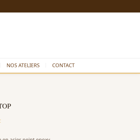
NOS ATELIERS
CONTACT
TOP
C
e en acier peint epoxy