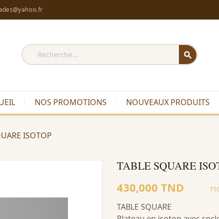
rades@yahoo.fr
search
UEIL
NOS PROMOTIONS
NOUVEAUX PRODUITS
QUARE ISOTOP
TABLE SQUARE ISO
430,000 TND
TT
TABLE SQUARE
Plateau en isotop avec socl