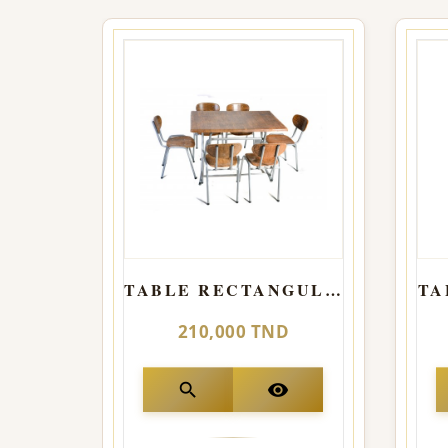
TABLE RECTANGULAIRE werzalit 110*70
TA
210,000 TND
search
visibility