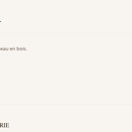
T
teau en bois.
RIE