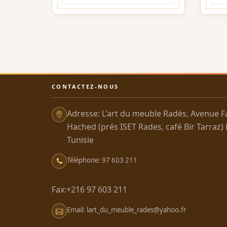
CONTACTEZ-NOUS
Adresse: L'art du meuble Radès, Avenue F
Hached (prés ISET Rades, café Bir Tarraz)
Tunisie
Téléphone: 97 603 211
Fax:+216 97 603 211
Email: lart_du_meuble_rades@yahoo.fr