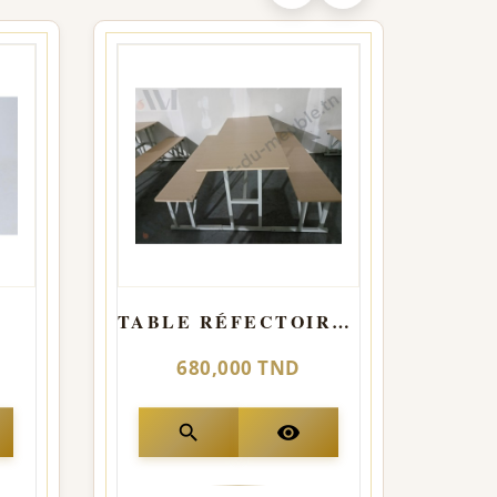
TABLE RÉFECTOIRE AVEC BANQUETTE 180*70
680,000 TND
search
visibility