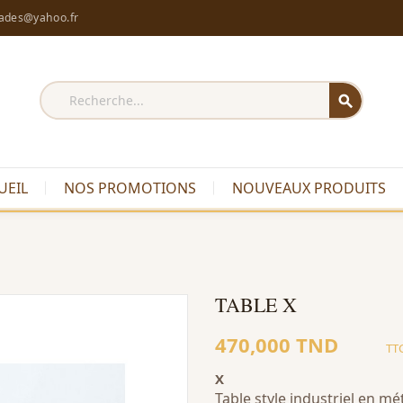
rades@yahoo.fr
search
UEIL
NOS PROMOTIONS
NOUVEAUX PRODUITS
TABLE X
470,000 TND
TT
X
Table style industriel en mé