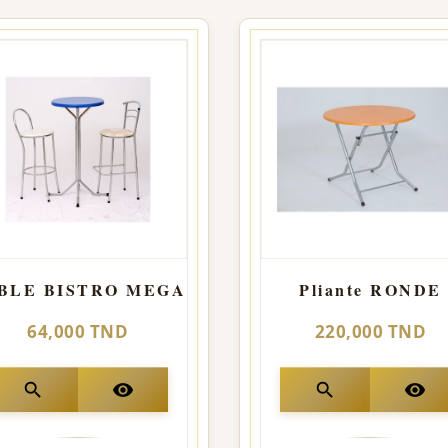
BLE BISTRO MEGA
Pliante RONDE
64,000 TND
220,000 TND
search
visibility
search
visibility