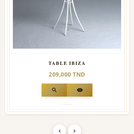
TABLE IBIZA
209,000 TND
search
visibility