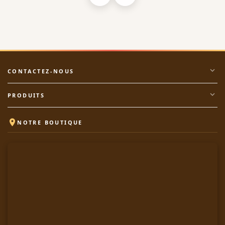
expand_more
CONTACTEZ-NOUS
expand_more
PRODUITS

NOTRE BOUTIQUE