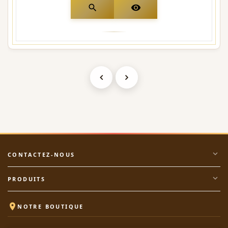
search
visibility
expand_more
CONTACTEZ-NOUS
expand_more
PRODUITS

NOTRE BOUTIQUE