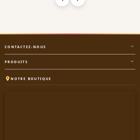
expand_more
CONTACTEZ-NOUS
expand_more
PRODUITS

NOTRE BOUTIQUE