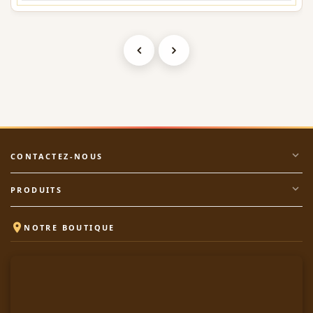
expand_more
CONTACTEZ-NOUS
expand_more
PRODUITS

NOTRE BOUTIQUE