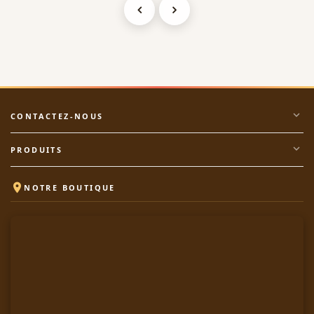
expand_more
CONTACTEZ-NOUS
expand_more
PRODUITS

NOTRE BOUTIQUE