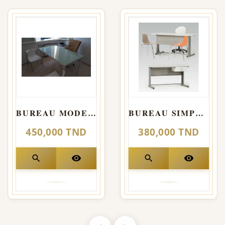
BUREAU MODERNE
BUREAU SIMPLE Structure métallique tube
450,000 TND
380,000 TND
search
visibility
search
visibility