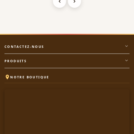
expand_more
CONTACTEZ-NOUS
expand_more
PRODUITS

NOTRE BOUTIQUE