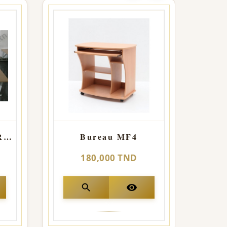
TABLE RÉFECTOIRE AVEC BANQUETTE 180*70
Bureau MF4
180,000 TND
search
visibility