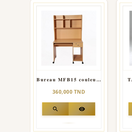
Bureau MFB15 couleur-hetre
T
360,000 TND
search
visibility