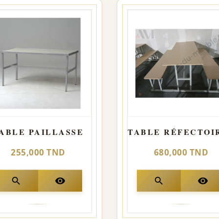
ABLE PAILLASSE
255,000 TND
680,000 TND
search
visibility
search
visibility