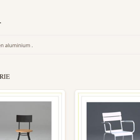
T
en aluminium .
RIE