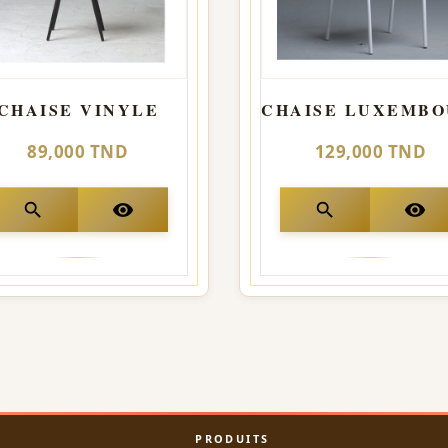
CHAISE VINYLE
89,000 TND
129,000 TND
search
visibility
search
visibility
PRODUITS