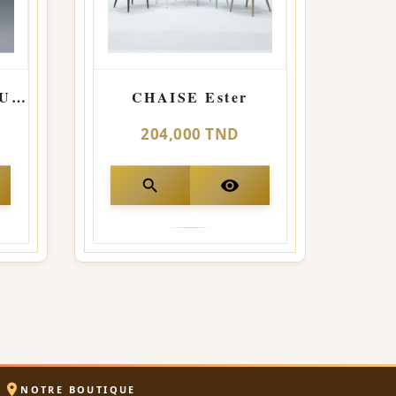
CHAISE LUXEMBOURG AVEC ACCOUDOIR
CHAISE Ester
204,000 TND
search
visibility

NOTRE BOUTIQUE