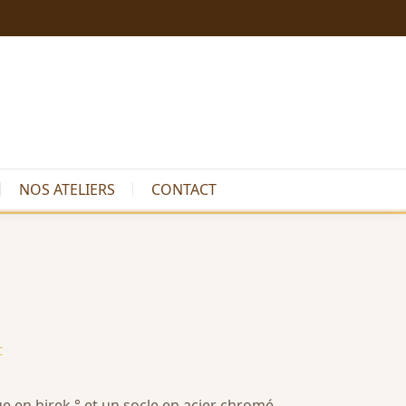
NOS ATELIERS
CONTACT
C
 en hirek ° et un socle en acier chromé