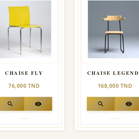
CHAISE FLY
CHAISE LEGEND
76,000 TND
168,000 TND
search
visibility
search
visibility