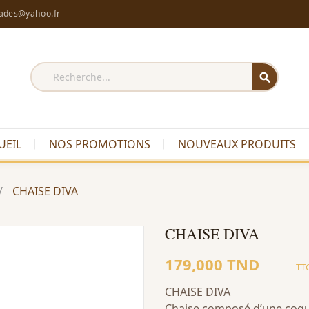
rades@yahoo.fr
search
UEIL
NOS PROMOTIONS
NOUVEAUX PRODUITS
CHAISE DIVA
CHAISE DIVA
179,000 TND
TT
CHAISE DIVA
Chaise composé d’une coque