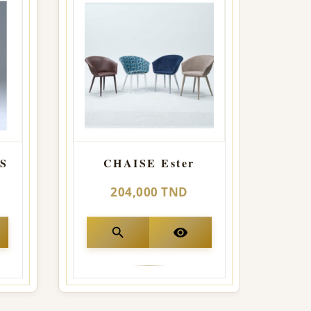
S
CHAISE Ester
C
204,000 TND
search
visibility