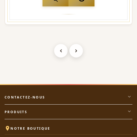
expand_more
CONTACTEZ-NOUS
expand_more
PRODUITS

NOTRE BOUTIQUE