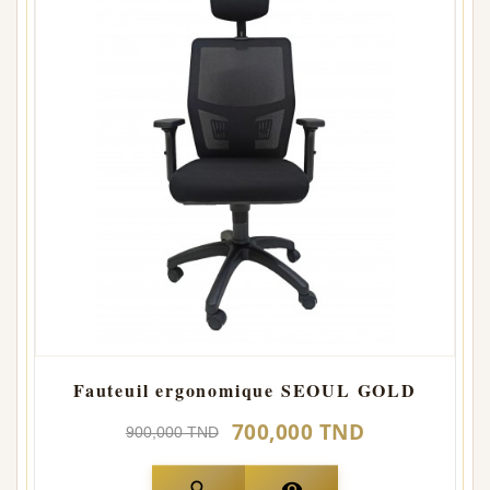
Fauteuil ergonomique SEOUL GOLD
700,000 TND
900,000 TND
search
visibility