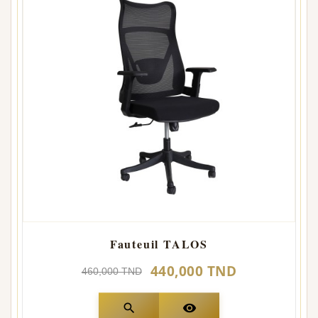
Fauteuil TALOS
440,000 TND
460,000 TND
search
visibility