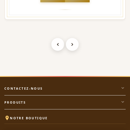
expand_more
CONTACTEZ-NOUS
expand_more
PRODUITS

NOTRE BOUTIQUE