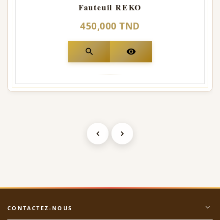
Fauteuil REKO
450,000 TND
search
visibility
expand_more
CONTACTEZ-NOUS