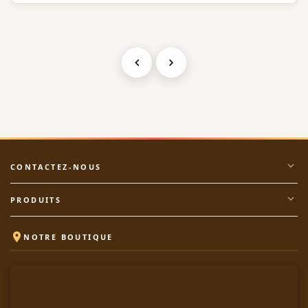
expand_more
CONTACTEZ-NOUS
expand_more
PRODUITS

NOTRE BOUTIQUE