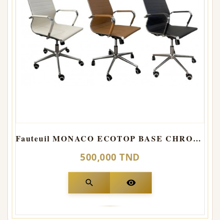
Fauteuil MONACO ECOTOP BASE CHROMER
500,000 TND
search
visibility