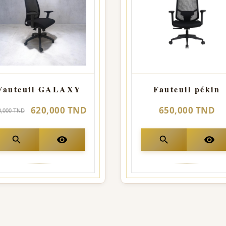
Fauteuil GALAXY
Fauteuil pékin
620,000 TND
650,000 TND
0,000 TND
search
visibility
search
visibility