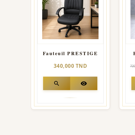
Fauteuil PRESTIGE
340,000 TND
72
search
visibility