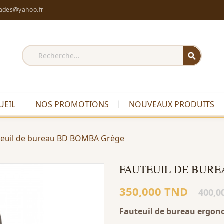
rades@yahoo.fr
search
UEIL
NOS PROMOTIONS
NOUVEAUX PRODUITS
teuil de bureau BD BOMBA Grège
FAUTEUIL DE BUR
350,000 TND
400,0
Fauteuil de bureau ergo