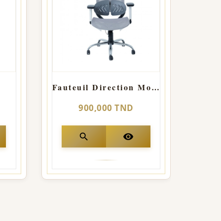
Fauteuil Direction Moon
900,000 TND
search
visibility