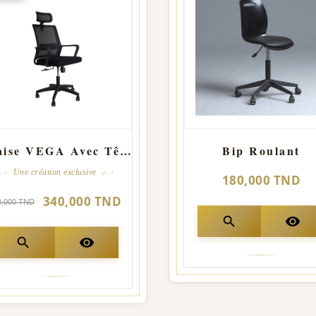
Chaise VEGA Avec Têtière
Bip Roulant
Une création exclusive
180,000 TND
340,000 TND
0,000 TND
search
visibility
search
visibility