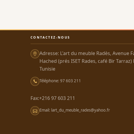
CONTACTEZ-NOUS
Adresse: L'art du meuble Radès, Avenue F
Hached (prés ISET Rades, café Bir Tarraz)
Tunisie
Téléphone: 97 603 211
Fax:+216 97 603 211
Email: lart_du_meuble_rades@yahoo.fr