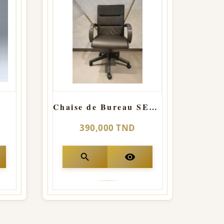
Chaise de Bureau SEDAN HD
390,000 TND
440,0
search
visibility