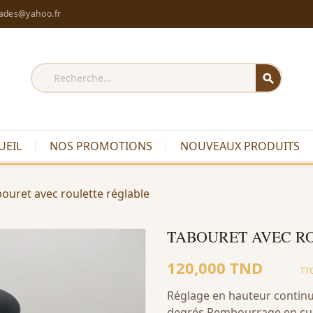
rades@yahoo.fr
search
UEIL
NOS PROMOTIONS
NOUVEAUX PRODUITS
ouret avec roulette réglable
TABOURET AVEC R
120,000 TND
TT
Réglage en hauteur continu 
degrés Rembourrage en cuir