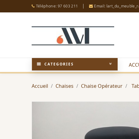
Téléphone: 97 603 211
Email: lart_du_meuble_
CATEGORIES
ACC
Accueil
Chaises
Chaise Opérateur
Tab