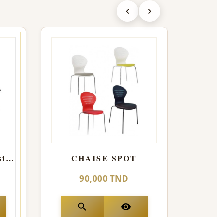
Chaise Banquette visiteur
CHAISE SPOT
90,000 TND
search
visibility