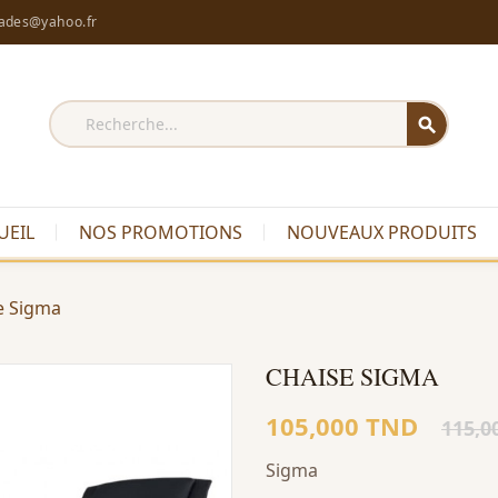
rades@yahoo.fr
search
UEIL
NOS PROMOTIONS
NOUVEAUX PRODUITS
e Sigma
CHAISE SIGMA
105,000 TND
115,0
Sigma