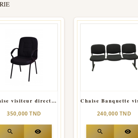
RIE
Chaise visiteur direction Str Noir
350,000 TND
240,000 TND
search
visibility
search
visibility