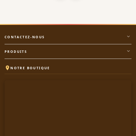
expand_more
CONTACTEZ-NOUS
expand_more
PRODUITS

NOTRE BOUTIQUE