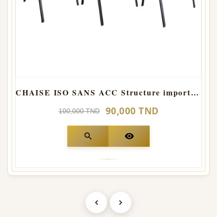
CHAISE ISO SANS ACC Structure importation
90,000 TND
100,000 TND
search
visibility