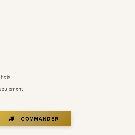
choix
s seulement
COMMANDER