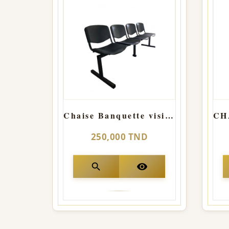
Chaise Banquette visiteur SMART
250,000 TND
search
visibility