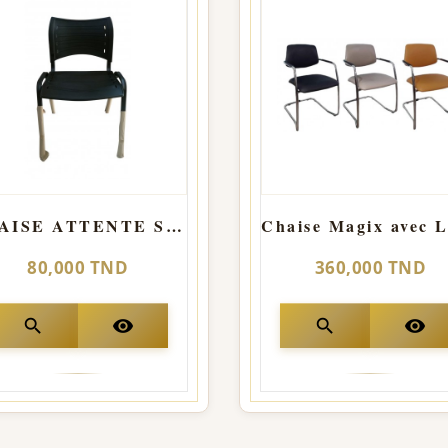
CHAISE ATTENTE SMART 2 PLACE - NOIR
80,000 TND
360,000 TND
search
visibility
search
visibility