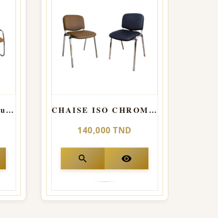
Chaise Magix avec Luge
CHAISE ISO CHROMER SANS ACC Structure importation
140,000 TND
search
visibility