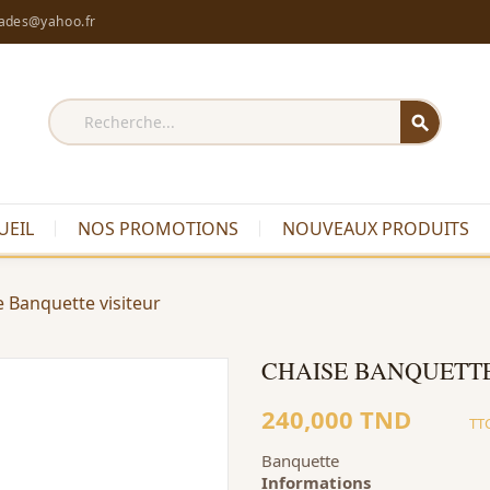
rades@yahoo.fr
search
UEIL
NOS PROMOTIONS
NOUVEAUX PRODUITS
e Banquette visiteur
CHAISE BANQUETTE
240,000 TND
TT
Banquette
Informations